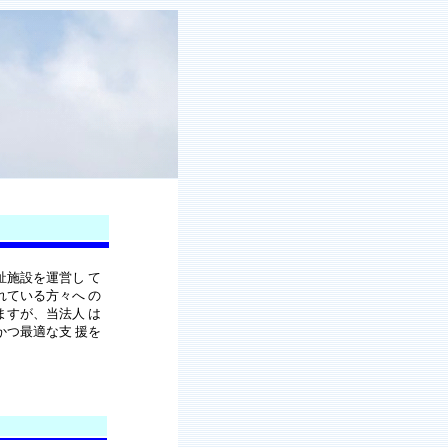
施設を運営し て
ている方々へ の
すが、当法人 は
つ最適な支 援を