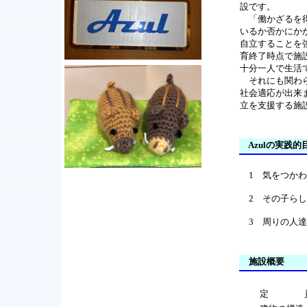
設です。
「働かざるを得
いるか否かにか
自立することを
育終了時点で施
十分一人で生活
それにも関わら
社会適応が出来
立を支援する施
Azulの実践的
1 気をつかわ
2 その子らし
3 周りの人達
施設概要
定 