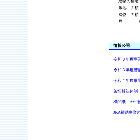
建物の構造
敷地 面積
建物 面積
居 
情報公開
令和３年度事業結
令和３年度苦情受
令和４年度事業
苦情解決体制 (A
機関紙 Azul便
JKA補助事業の