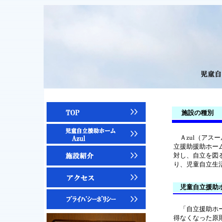
施設の種別
Ａzul（アス
立援助援助ホー
対し、自立を図
り、児童自
立生
児童自立援助
「自立援助ホー
得なくなった原